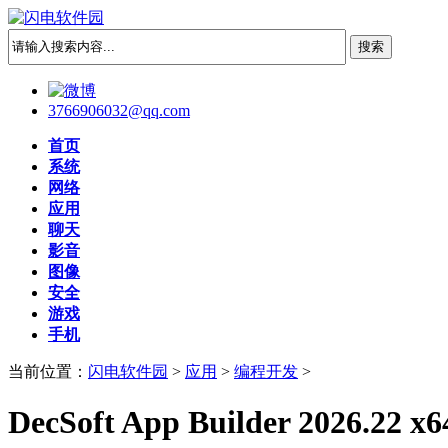
3766906032@qq.com
首页
系统
网络
应用
聊天
影音
图像
安全
游戏
手机
当前位置：
闪电软件园
>
应用
>
编程开发
>
DecSoft App Builder 2026.22 x6